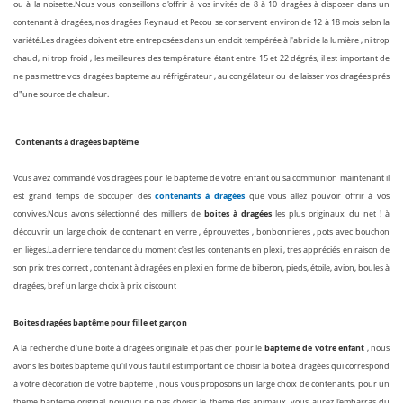
ou à la noisette.Nous vous conseillons d'offrir à vos invités de 8 à 10 dragées à disposer dans un
contenant à dragées, nos dragées Reynaud et Pecou se conservent environ de 12 à 18 mois selon la
variété.Les dragées doivent etre entreposées dans un endoit tempérée à l'abri de la lumière , ni trop
chaud, ni trop froid , les meilleures des température étant entre 15 et 22 dégrés, il est important de
ne pas mettre vos dragées bapteme au réfrigérateur , au congélateur ou de laisser vos dragées prés
d"une source de chaleur.
Contenants à dragées baptême
Vous avez commandé vos dragées pour le bapteme de votre enfant ou sa communion maintenant il
contenants à dragées
est grand temps de s'occuper des
que vous allez pouvoir offrir à vos
boites à dragées
convives.Nous avons sélectionné des milliers de
les plus originaux du net ! à
découvrir un large choix de contenant en verre , éprouvettes , bonbonnieres , pots avec bouchon
en lièges.La derniere tendance du moment c'est les contenants en plexi , tres appréciés en raison de
son prix tres correct , contenant à dragées en plexi en forme de biberon, pieds, étoile, avion, boules à
dragées, bref un large choix à prix discount
Boites dragées baptême pour fille et garçon
bapteme de votre enfant
A la recherche d'une boite à dragées originale et pas cher pour le
, nous
avons les boites bapteme qu'il vous faut.il est important de choisir la boite à dragées qui correspond
à votre décoration de votre bapteme , nous vous proposons un large choix de contenants, pour un
theme bapteme original pouquoi ne pas choisir le theme des animaux, vous aurez l'embarras du