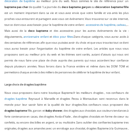
décoration de baptême
au meilleur prix du web. Nous sommes le site de référence pour un
bapteme pas cher
deco bapteme garçon
décoration bapteme fille
de qualité ! La journée du
ou
est un moment important dans sa vie et vous avez envie que votre famille et vos amis les plus
proches vous entourent et partagent avec vous cet événement. Vous trouverez sur ce site internet,
tout ce dont vous avez besoin pour le baptême de votre enfant :
accessoires de baptême
,
cadeau
,…
deco bapteme
Mais aussi de la
et des accessoires pour les autres événements de la vie :
déguisements,
anniversaire enfant
et
déco pour fêtes
.Dans chaque catégorie, vous aurez accès à
des centaines de références afin que vous puissiez avoir du choix et que vous trouviez tout ce dont
vous aurez besoin pour l’organisation du baptême de votre enfant. Les articles que nous vous
proposons sont au meilleur prix du web et les thèmes sont variés, autant d’atouts qui nous ont
permis de nous faire une place de choix auprès des parents qui nous accordent leur confiance
depuis plusieurs années. Nous livrons dans la France entière et même dans les DOM TOM et
permettons chaque année à des milliers de personnes de célébrer le baptême de leur enfant.
Large choix de dragées baptême
Nous vous proposons dans notre boutique Bapteme.fr les meilleurs dragées , nos confiseurs de
d
ragées baptême
Reynaud à Marseille et dragées Pecou à Montauban sont reconnus dans le
monde pour leur savoir faire et la qualité de leur dragées.Nos confiseurs vous proposent des
dragées bapteme
Baby shower
fille, garcon et
, des dragées aux chocolats aux couleurs tendances à
forte contenance en cacao, des dragées Avola d'Italie , des dragées chocolats en forme de coeur ou
confettis, ou encore des billes en argent, or ou multicolre .Sans oublier des confiseries bapteme tres
originales, dragées aux amandes avec un enrobage aux chocolat, dragées Bapteme à la Guimauve ,