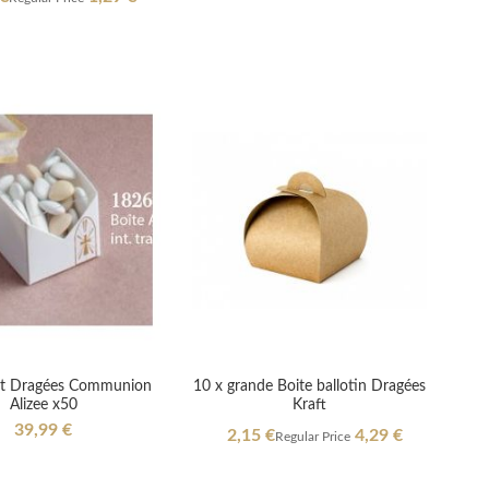
t Dragées Communion
10 x grande Boite ballotin Dragées
Alizee x50
Kraft
39,99 €
Special
2,15 €
4,29 €
Regular Price
Price