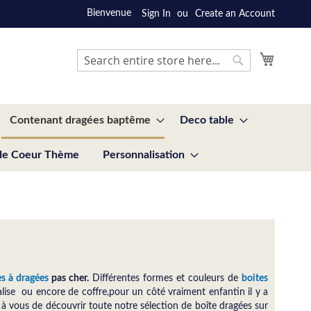
Bienvenue
Sign In
Create an Account
My Cart
Search
Search
Contenant dragées baptême
Deco table
de Coeur Thème
Personnalisation
es à dragées
pas cher.
Différentes formes et couleurs de
boites
 valise ou encore de coffre,pour un
côté
vraiment enfantin il y a
x
à
vous de découvrir
toute notre sélection
de
boîte
dragées
sur