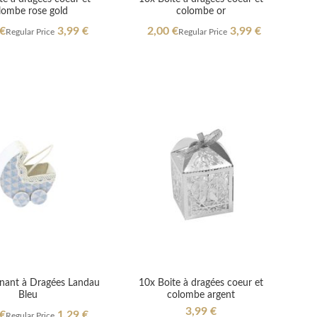
lombe rose gold
colombe or
l
Special
 €
3,99 €
2,00 €
3,99 €
Regular Price
Regular Price
Price
nant à Dragées Landau
10x Boite à dragées coeur et
Bleu
colombe argent
3,99 €
l
 €
1,29 €
Regular Price