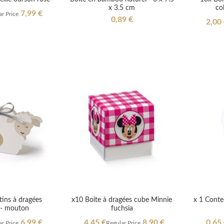
x 3.5 cm
co
7,99 €
r Price
0,89 €
Specia
2,00
Price
tins à dragées
x10 Boite à dragées cube Minnie
x 1 Conte
- mouton
fuchsia
Special
Specia
6,99 €
4,45 €
8,90 €
0,65
r Price
Regular Price