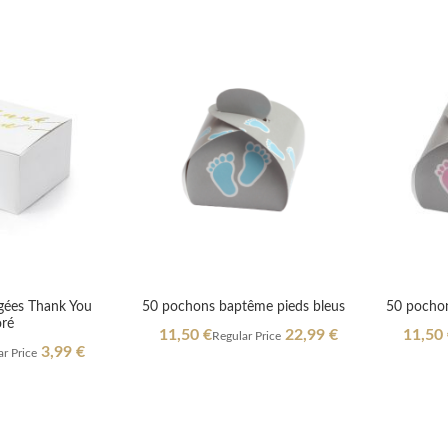
gées Thank You
50 pochons baptême pieds bleus
50 pochon
ré
Special
Special
11,50 €
22,99 €
11,50
Regular Price
Price
Price
3,99 €
r Price