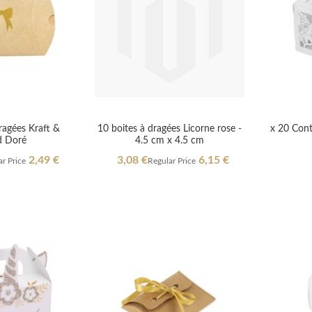
ragées Kraft &
10 boites à dragées Licorne rose -
x 20 Cont
 Doré
4.5 cm x 4.5 cm
Special
2,49 €
3,08 €
6,15 €
r Price
Regular Price
Price