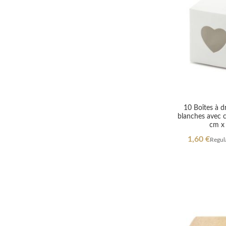
10 Boîtes à d
blanches avec c
cm x
Special
1,60 €
Regula
Price
Out
Out
of
of
Out
Out
stock
stock
of
of
stock
stock