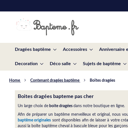
Skip
to
Content
Dragées baptême
Accessoires
Anniversaire 
Decoration
Déco salle
Sujets de baptême
Home
Contenant dragées baptême
Boîtes dragées
Boites dragées bapteme pas cher
Un large choix de
boite dragées
dans notre boutique en ligne.
Afin de préparer un baptême merveilleux et original, nous vo
baptême originales
sont disponibles afin de laisser à votre cré
aussi la
boîte
baptême
cheval
à bascule bleue
pour les
garçons