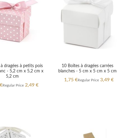
 à dragées à petits pois
10 Boîtes à dragées carrées
anc - 5,2 cm x 5,2 cm x
blanches - 5 cm x 5 cm x 5 cm
5,2 cm
Special
1,75 €
3,49 €
Regular Price
Price
l
 €
2,49 €
Regular Price