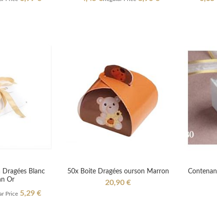
Price
Price
à Dragées Blanc
50x Boite Dragées ourson Marron
Contenan
n Or
20,90 €
5,29 €
r Price