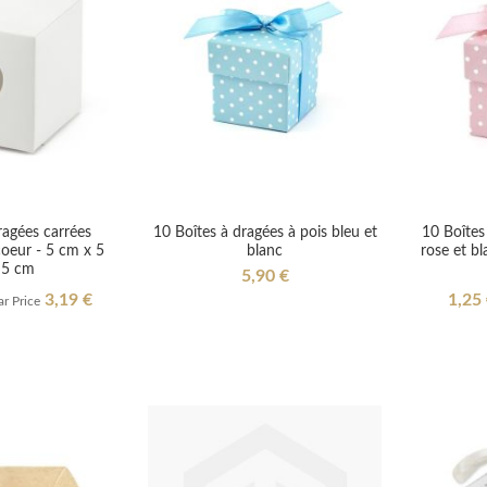
ragées carrées
10 Boîtes à dragées à pois bleu et
10 Boîtes
oeur - 5 cm x 5
blanc
rose et bl
 5 cm
5,90 €
Specia
3,19 €
1,25
r Price
Price