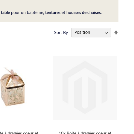
 table
pour un baptême,
tentures
et
housses de chaises
.
Set
Sort By
Descend
Directio
te à dragées coeur et
10x Boite à dragées coeur et