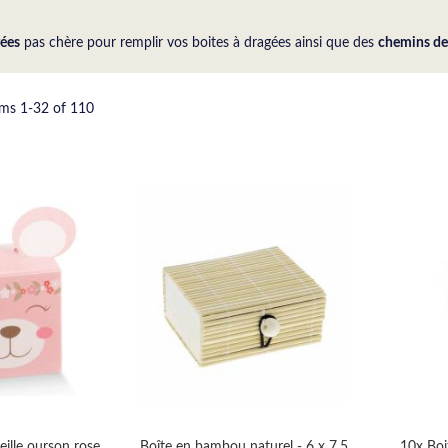
ées
pas chère pour remplir vos boites à dragées ainsi que des
chemins de
ems
1
-
32
of
110
eille ourson rose
Boîte en bambou naturel - 6 x 7.5
10x Boi