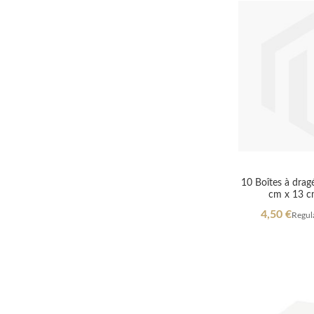
10 Boîtes à drag
cm x 13 c
Special
4,50 €
Regula
Price
Out
Out
Out
Out
of
of
of
of
stock
stock
stock
stock