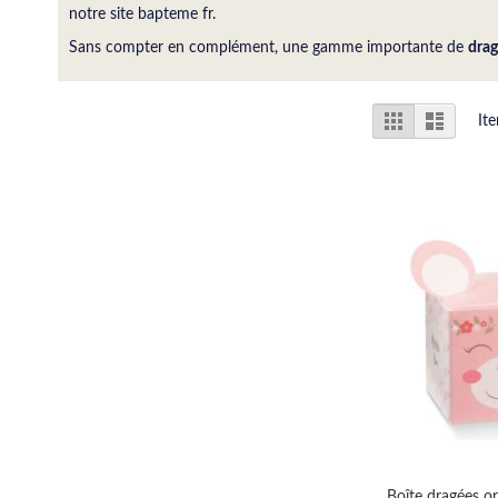
notre site
bapteme
fr.
Sans compter en complément, une gamme importante de
drag
View
Grid
List
It
as
Boîte dragées or