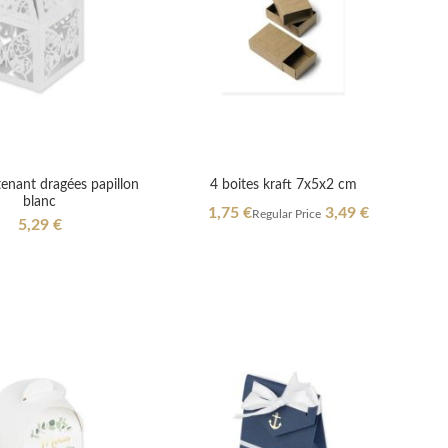
enant dragées papillon
4 boites kraft 7x5x2 cm
blanc
Special
1,75 €
3,49 €
Regular Price
5,29 €
Price