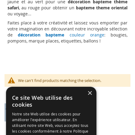
jaune et au vert pour une
décoration bapteme thème
safari
, au rouge pour obtenir un
bapteme theme oriental
ou voyage...
Faites place à votre créativité et laissez vous emporter par
votre imagination en découvrant notre incroyable sélection
de
décoration bapteme
couleur orange
: bougies,
pompons, marque places, etiquettes, ballons !
We can't find products matching the selection.
×
Ce site Web utilise des
cookies
Notre site Web utilise des cookies pour
améliorer l'expérience utilisateur. En
utilisant notre site Web, vous acceptez tous
les cookies conformément à notre Politique