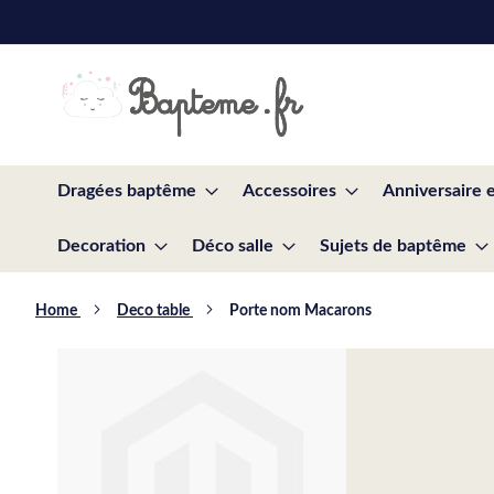
Skip
to
Content
Dragées baptême
Accessoires
Anniversaire 
Decoration
Déco salle
Sujets de baptême
Home
Deco table
Porte nom Macarons