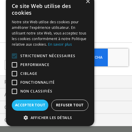
×
Ce site Web utilise des
cookies
Notre site Web utilise des cookies pour
améliorer l'expérience utilisateur. En
utilisant notre site Web, vous acceptez tous
les cookies conformément à notre Politique
relative aux cookies.
En savoir plus
Subscribe
STRICTEMENT NÉCESSAIRES
Sign
PERFORMANCE
Up
CIBLAGE
for
Our
Privacy and Cookie Policy
FONCTIONNALITÉ
Newsletter:
NON CLASSIFIÉS
Advanced Search
ACCEPTER TOUT
REFUSER TOUT
Orders and Returns
AFFICHER LES DÉTAILS
Contact Us