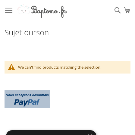
Skip
to
Sear
My
Content
Sujet ourson
We can't find products matching the selection.