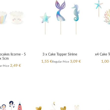
pcakes licorne - 5
3 x Cake Topper Sirène
x4 Cake T
 x 5cm
Special
Specia
1,55 €
3,09 €
1,00
Regular Price
Price
Price
2,49 €
r Price