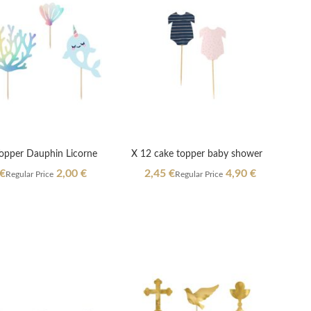
opper Dauphin Licorne
X 12 cake topper baby shower
l
Special
 €
2,00 €
2,45 €
4,90 €
Regular Price
Regular Price
Price