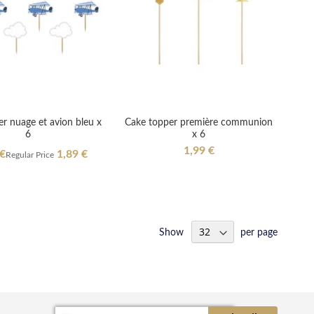
r nuage et avion bleu x
Cake topper première communion
6
x 6
1,99 €
l
 €
1,89 €
Regular Price
Show
per page
Sign