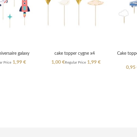
iversaire galaxy
cake topper cygne x4
Cake toppe
Special
1,99 €
1,00 €
1,99 €
r Price
Regular Price
Price
Specia
0,95
Price