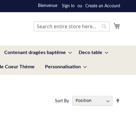
Bienvenue
Sign In
Create an Account
My Cart
Search
Search
Contenant dragées baptême
Deco table
de Coeur Thème
Personnalisation
Set
Sort By
Descend
Directio