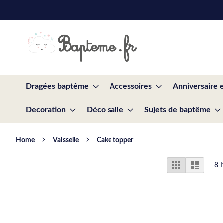
Skip
to
Content
Dragées baptême
Accessoires
Anniversaire 
Decoration
Déco salle
Sujets de baptême
Home
Vaisselle
Cake topper
View
Grid
List
8
I
as