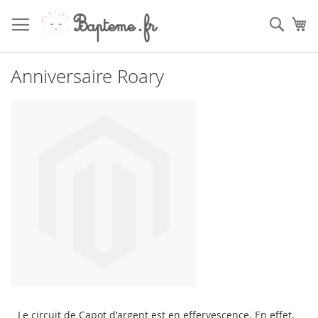
Skip
to
Sear
My
Content
Anniversaire Roary
Le circuit de Capot d'argent est en effervescence. En effet,