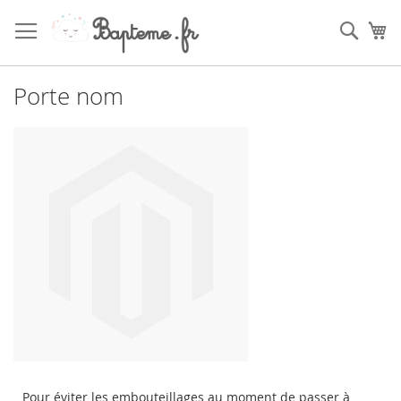
Skip
to
Sear
My
Content
Porte nom
Pour
éviter
les
embouteillages
au moment de passer
à