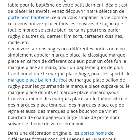
table pour le
baptême
de votre petit dernier l'
idéale
c'est
de placer les invités
, venez
découvrir
notre
sélection
de
porte nom
baptême
, cela
va vous simplifier la vie comme
cela vous pouvez placer
tous
les convives de façon que
tout le monde se sente bien, certains
pourrons parler
rugby
, d'autres
du dernier film sorti
, certaines cuisines
,
mode
, etc
.
découvrez sur nos pages
nos différentes portes
nom ou
simplement appeler marque place
, la classique marque
place en carton de different couleur
, pour
un
côté
fun le
marque
place animaux
, pour
un
baptême
quoi de plus
traditionnel que le
marque
place
Ange
, pour
les sportifs le
marque
place ballon de foot
ou marque place ballon de
rugby
, pour
les
gourmands
le
marque
place cupcake
ou
le
marque
place donuts et marque place macaron,
vous
trouverez
même
des marques place
sur le
thème
viticole
des marques
place tonneau
, des marques
place cep de
vigne et aussi des marques
place
bouchon de vin et
bouchon de champagne,un
large choix de porte nom
suivant le
thème
de votre cérémonie.
Dans une décoration originale, les
portes noms
de
différentes formes sont indispensables ! Nous vous