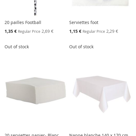
20 pailles Football
Serviettes foot
Special
Special
1,35 €
2,69 €
1,15 €
2,29 €
Regular Price
Regular Price
Price
Price
Out of stock
Out of stock
20 serviettes papier- Blanc
Nappe blanche 140 x 170 cm