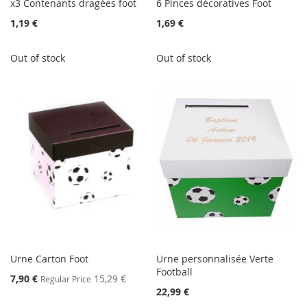
x3 Contenants dragées foot
6 Pinces décoratives Foot
1,19 €
1,69 €
Out of stock
Out of stock
Urne Carton Foot
Urne personnalisée Verte
Football
Special
7,90 €
15,29 €
Regular Price
Price
22,99 €