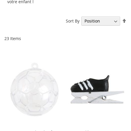
votre enfant !
Se
Sort By
De
Di
23
Items