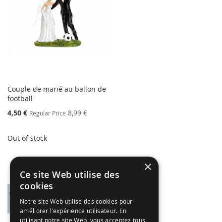
Couple de marié au ballon de
football
Special
4,50 €
8,99 €
Regular Price
Price
Out of stock
×
Ce site Web utilise des
cookies
Notre site Web utilise des cookies pour
améliorer l'expérience utilisateur. En
utilisant notre site Web, vous acceptez tous