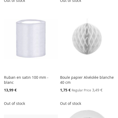
Out of stock
Out of stock
Ruban en satin 100 mm -
Boule papier Alvéolée blanche
blanc
40 cm
Special
13,99 €
1,75 €
3,49 €
Regular Price
Price
Out of stock
Out of stock