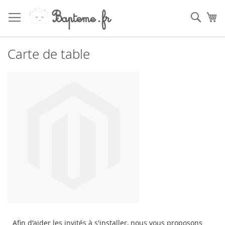
Skip
to
Sear
My
Content
Carte de table
Afin d'aider les invités à s'installer, nous vous proposons