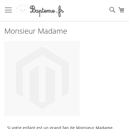
Skip
to
Sear
My
Content
Monsieur Madame
Si votre enfant est un grand fan de Monsieur Madame,