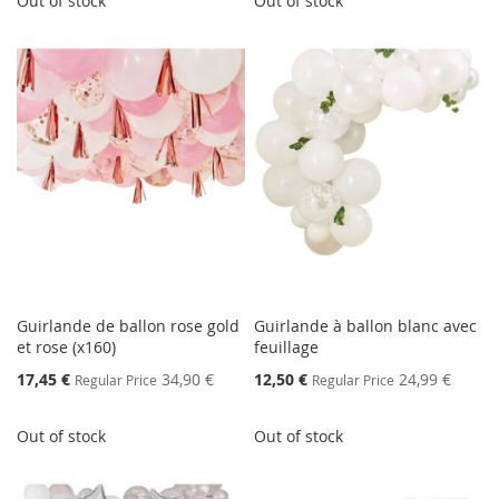
Out of stock
Out of stock
Guirlande de ballon rose gold
Guirlande à ballon blanc avec
et rose (x160)
feuillage
Special
Special
17,45 €
34,90 €
12,50 €
24,99 €
Regular Price
Regular Price
Price
Price
Out of stock
Out of stock