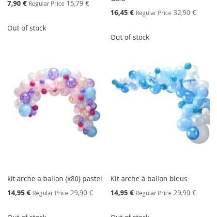
Special
7,90 €
15,79 €
Regular Price
Price
Special
16,45 €
32,90 €
Regular Price
Price
Out of stock
Out of stock
kit arche a ballon (x80) pastel
Kit arche à ballon bleus
Special
Special
14,95 €
29,90 €
14,95 €
29,90 €
Regular Price
Regular Price
Price
Price