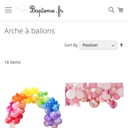
Skip
to
Sear
My
Content
Arche à ballons
Se
Sort By
De
Di
18
Items