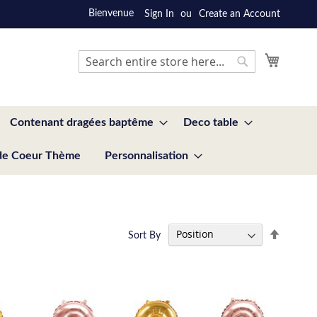
Bienvenue
Sign In
Create an Account
My Cart
Search
Search
Contenant dragées baptême
Deco table
de Coeur Thème
Personnalisation
Set
Sort By
Descend
Directio