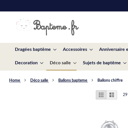
Skip
to
Content
Dragées baptême
Accessoires
Anniversaire 
Decoration
Déco salle
Sujets de baptême
Home
Déco salle
Ballons bapteme
Ballons chiffre
View
Grid
List
29
as