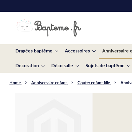
Skip
to
Content
Dragées baptême
Accessoires
Anniversaire 
Decoration
Déco salle
Sujets de baptême
Home
Anniversaire enfant
Gouter enfant fille
Annive