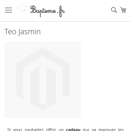
Skip
to
Sear
My
Content
Teo Jasmin
Si vous souhaitez offrir un
cadeau
qui va marquer les