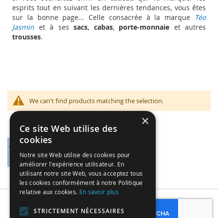
esprits tout en suivant les dernières tendances, vous êtes
sur la bonne page... Celle consacrée à la marque
Téo
Jasmin
et à ses
sacs
,
cabas
,
porte-monnaie
et autres
trousses
.
We can't find products matching the selection.
×
Ce site Web utilise des
cookies
Notre site Web utilise des cookies pour
améliorer l'expérience utilisateur. En
utilisant notre site Web, vous acceptez tous
les cookies conformément à notre Politique
relative aux cookies.
En savoir plus
Subscribe
STRICTEMENT NÉCESSAIRES