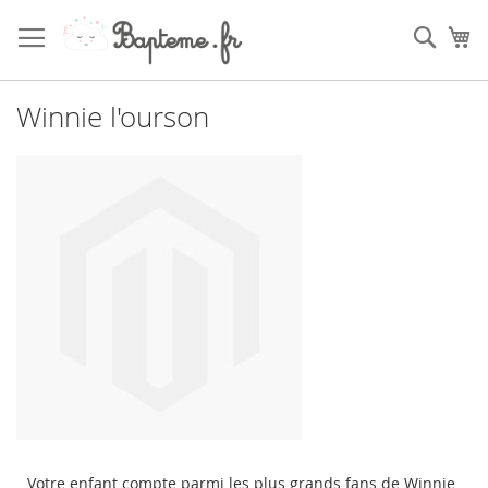
Skip
to
Sear
My
Content
Winnie l'ourson
Votre enfant compte parmi les plus grands fans de Winnie