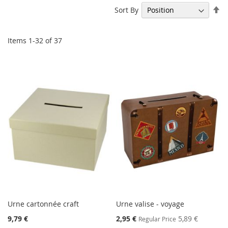
Se
Sort By
De
Di
Items
1
-
32
of
37
Urne cartonnée craft
Urne valise - voyage
Special
9,79 €
2,95 €
5,89 €
Regular Price
Price