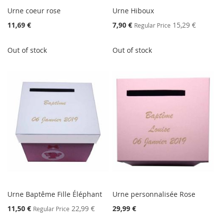
Urne coeur rose
Urne Hiboux
Special
11,69 €
7,90 €
15,29 €
Regular Price
Price
Out of stock
Out of stock
Urne Baptême Fille Éléphant
Urne personnalisée Rose
Special
11,50 €
22,99 €
29,99 €
Regular Price
Price