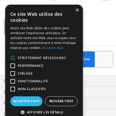
currently
×
reading
Ce site Web utilise des
cookies
page
Notre site Web utilise des cookies pour
améliorer l'expérience utilisateur. En
utilisant notre site Web, vous acceptez tous
les cookies conformément à notre Politique
relative aux cookies.
En savoir plus
Subscribe
STRICTEMENT NÉCESSAIRES
Sign
PERFORMANCE
Up
CIBLAGE
for
Our
Privacy and Cookie Policy
FONCTIONNALITÉ
Newsletter:
NON CLASSIFIÉS
Advanced Search
ACCEPTER TOUT
REFUSER TOUT
Orders and Returns
AFFICHER LES DÉTAILS
Contact Us