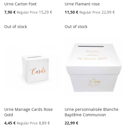
Urne Carton Foot
Urne Flamant rose
Special
Special
7,90 €
15,29 €
11,50 €
22,99 €
Regular Price
Regular Price
Price
Price
Out of stock
Out of stock
Urne Mariage Cards Rose
Urne personnalisée Blanche
Gold
Baptême Communion
Special
4,45 €
8,89 €
22,99 €
Regular Price
Price