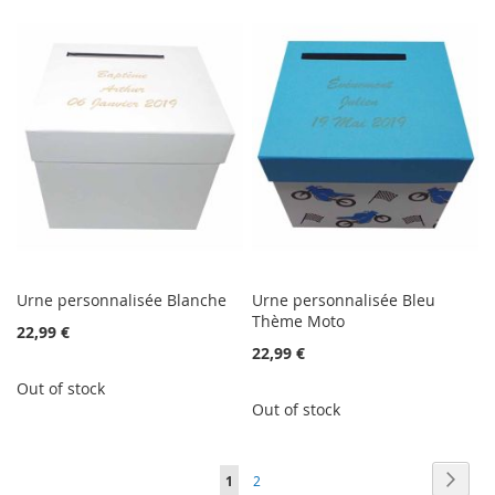
Urne personnalisée Blanche
Urne personnalisée Bleu
Thème Moto
22,99 €
22,99 €
Out of stock
Out of stock
Page
Page
Next
You're
Page
1
2