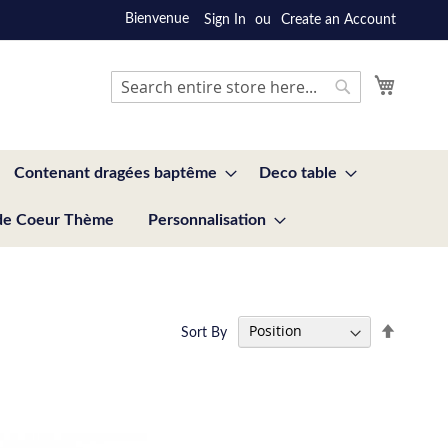
Bienvenue
Sign In
Create an Account
My Cart
Search
Search
Contenant dragées baptême
Deco table
de Coeur Thème
Personnalisation
Set
Sort By
Descend
Directio