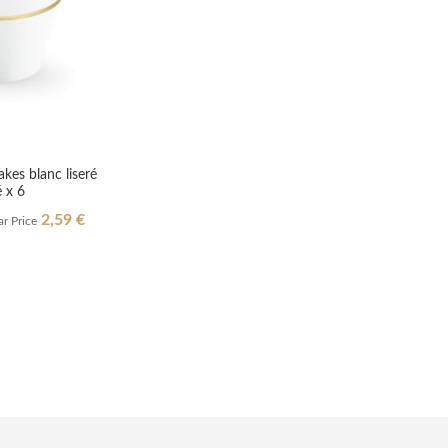
kes blanc liseré
 x 6
2,59 €
r Price