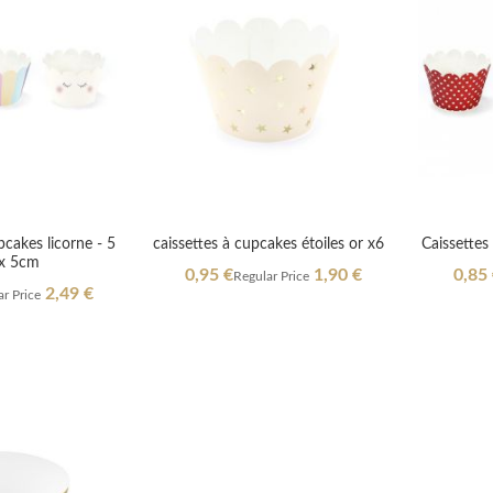
pcakes licorne - 5
caissettes à cupcakes étoiles or x6
Caissettes
 x 5cm
Special
Specia
0,95 €
1,90 €
0,85
Regular Price
Price
Price
2,49 €
r Price