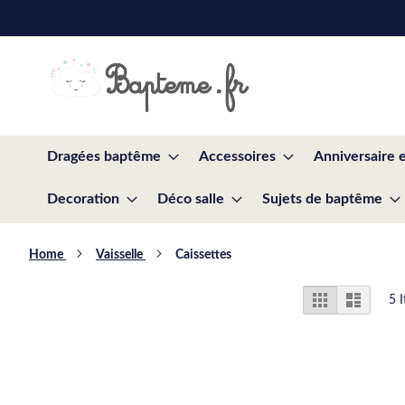
Skip
to
Content
Dragées baptême
Accessoires
Anniversaire 
Decoration
Déco salle
Sujets de baptême
Home
Vaisselle
Caissettes
View
Grid
List
5
I
as