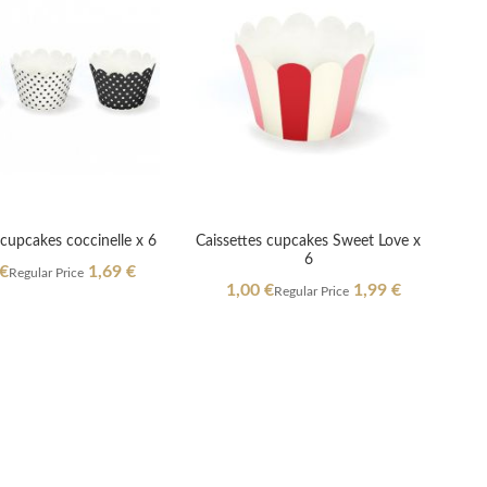
 cupcakes coccinelle x 6
Caissettes cupcakes Sweet Love x
6
l
 €
1,69 €
Regular Price
Special
1,00 €
1,99 €
Regular Price
Price