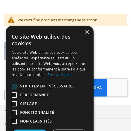
We can't find products matching the selection.
×
Ce site Web utilise des
cookies
Notre site Web utilise des cookies pour
améliorer l'expérience utilisateur. En
utilisant notre site Web, vous acceptez tous
les cookies conformément à notre Politique
relative aux cookies.
En savoir plus
Subscribe
STRICTEMENT NÉCESSAIRES
Sign
PERFORMANCE
Up
CIBLAGE
for
Our
Privacy and Cookie Policy
FONCTIONNALITÉ
Newsletter:
NON CLASSIFIÉS
Advanced Search