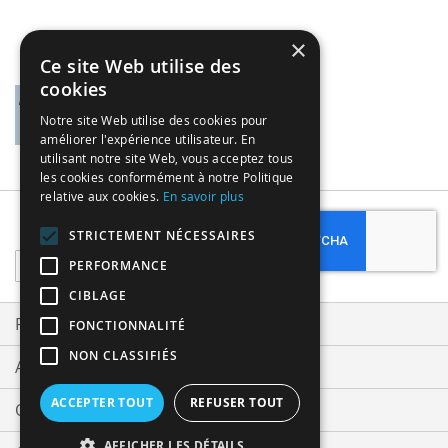
×
Ce site Web utilise des
cookies
Notre site Web utilise des cookies pour
améliorer l'expérience utilisateur. En
utilisant notre site Web, vous acceptez tous
les cookies conformément à notre Politique
relative aux cookies.
En savoir plus
Subscribe
STRICTEMENT NÉCESSAIRES
Sign
PERFORMANCE
Up
CIBLAGE
for
Our
Privacy and Cookie Policy
FONCTIONNALITÉ
Newsletter:
NON CLASSIFIÉS
Advanced Search
ACCEPTER TOUT
REFUSER TOUT
Orders and Returns
AFFICHER LES DÉTAILS