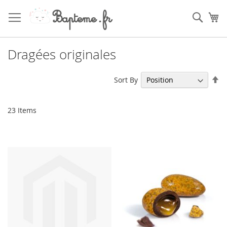
Skip
to
Sear
My
Content
Dragées originales
Se
Sort By
De
Di
23
Items