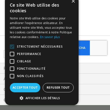
×
Ce site Web utilise des
cookies
Notre site Web utilise des cookies pour
améliorer l'expérience utilisateur. En
utilisant notre site Web, vous acceptez tous
les cookies conformément à notre Politique
relative aux cookies.
En savoir plus
Subscribe
STRICTEMENT NÉCESSAIRES
Sign
PERFORMANCE
Up
CIBLAGE
for
Our
Privacy and Cookie Policy
FONCTIONNALITÉ
Newsletter:
NON CLASSIFIÉS
Advanced Search
ACCEPTER TOUT
REFUSER TOUT
Orders and Returns
AFFICHER LES DÉTAILS
Contact Us