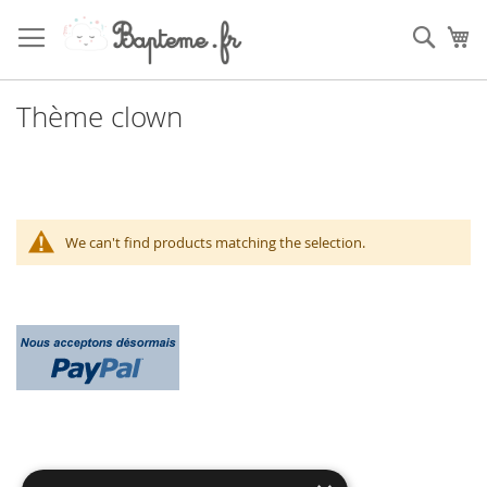
Skip
to
Sear
My
Content
Thème clown
We can't find products matching the selection.