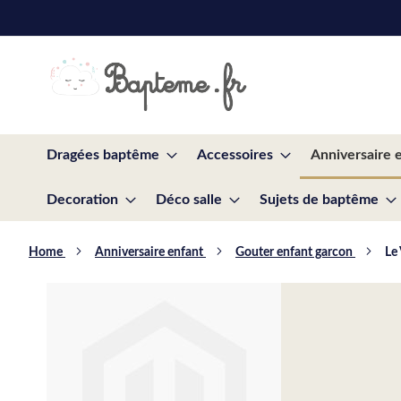
Skip
to
Content
Dragées baptême
Accessoires
Anniversaire 
Decoration
Déco salle
Sujets de baptême
Home
Anniversaire enfant
Gouter enfant garcon
Le