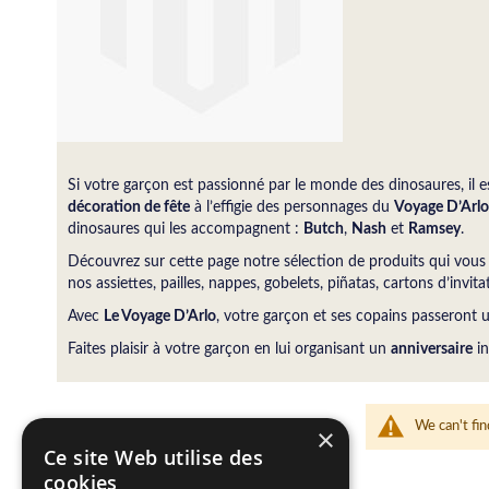
Si votre garçon est passionné par le monde des dinosaures, il 
décoration de fête
à l’effigie des personnages du
Voyage D’Arlo
dinosaures qui les accompagnent :
Butch
,
Nash
et
Ramsey
.
Découvrez sur cette page notre sélection de produits qui vous 
nos assiettes, pailles, nappes, gobelets, piñatas, cartons d’invi
Avec
Le Voyage D’Arlo
, votre garçon et ses copains passeront
Faites plaisir à votre garçon en lui organisant un
anniversaire
in
We can't fin
×
Ce site Web utilise des
cookies