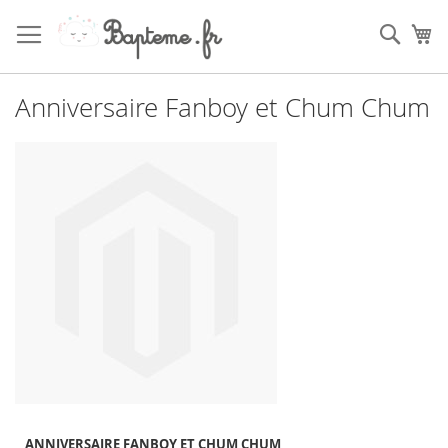
Skip
to
Sear
My
Content
Anniversaire Fanboy et Chum Chum
ANNIVERSAIRE FANBOY ET CHUM CHUM