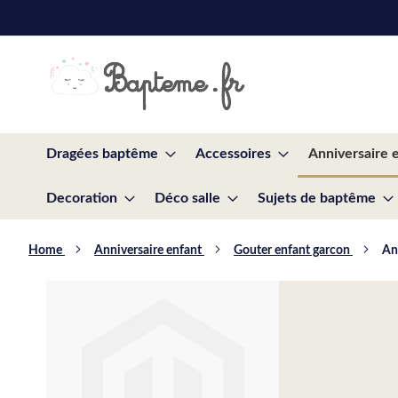
Skip
to
Content
Dragées baptême
Accessoires
Anniversaire 
Decoration
Déco salle
Sujets de baptême
Home
Anniversaire enfant
Gouter enfant garcon
An