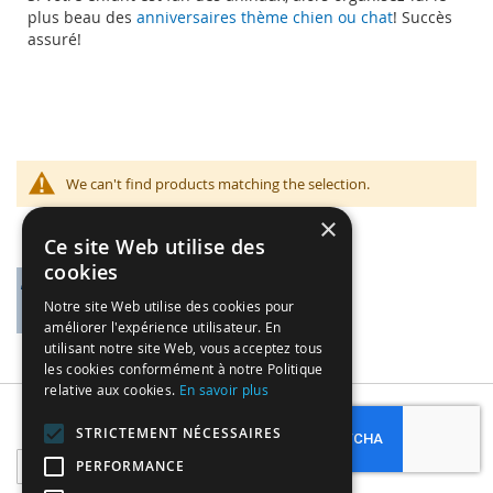
plus beau des
anniversaires thème chien ou chat
! Succès
assuré!
We can't find products matching the selection.
×
Ce site Web utilise des
cookies
Notre site Web utilise des cookies pour
améliorer l'expérience utilisateur. En
utilisant notre site Web, vous acceptez tous
les cookies conformément à notre Politique
relative aux cookies.
En savoir plus
Subscribe
STRICTEMENT NÉCESSAIRES
Sign
PERFORMANCE
Up