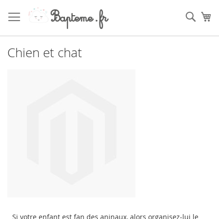
Skip
to
Sear
My
Content
Chien et chat
Si votre enfant est fan des aninaux, alors organisez-lui le