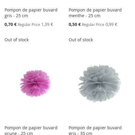
Pompon de papier buvard
Pompon de papier buvard
gris - 25 cm
menthe - 25 cm
Special
Special
0,70 €
1,39 €
0,50 €
0,99 €
Regular Price
Regular Price
Price
Price
Out of stock
Out of stock
Pompon de papier buvard
Pompon de papier buvard
prune - 25 cm
gris - 35 cm