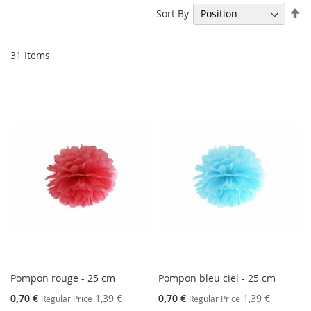
Se
Sort By
De
Di
31
Items
Pompon rouge - 25 cm
Pompon bleu ciel - 25 cm
Special
Special
0,70 €
1,39 €
0,70 €
1,39 €
Regular Price
Regular Price
Price
Price