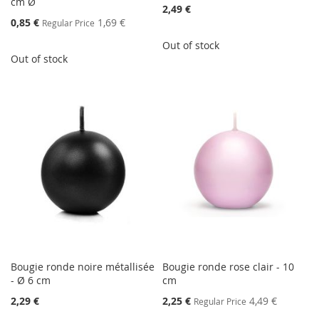
cm Ø
2,49 €
Special
0,85 €
1,69 €
Regular Price
Price
Out of stock
Out of stock
Bougie ronde noire métallisée
Bougie ronde rose clair - 10
- Ø 6 cm
cm
Special
2,29 €
2,25 €
4,49 €
Regular Price
Price