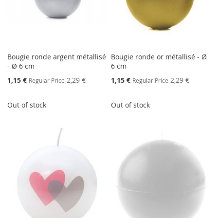
Bougie ronde argent métallisé
Bougie ronde or métallisé - Ø
- Ø 6 cm
6 cm
Special
Special
1,15 €
2,29 €
1,15 €
2,29 €
Regular Price
Regular Price
Price
Price
Out of stock
Out of stock