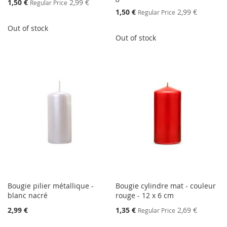
Special
1,50 €
2,99 €
Regular Price
Price
Special
1,50 €
2,99 €
Regular Price
Price
Out of stock
Out of stock
Bougie pilier métallique -
Bougie cylindre mat - couleur
blanc nacré
rouge - 12 x 6 cm
Special
2,99 €
1,35 €
2,69 €
Regular Price
Price