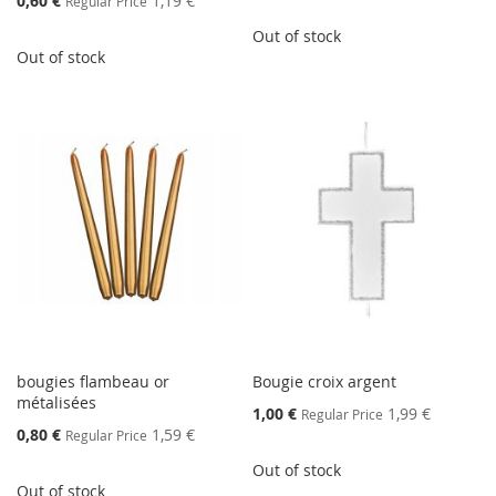
0,60 €
1,19 €
Regular Price
Price
Out of stock
Out of stock
bougies flambeau or
Bougie croix argent
métalisées
Special
1,00 €
1,99 €
Regular Price
Price
Special
0,80 €
1,59 €
Regular Price
Price
Out of stock
Out of stock