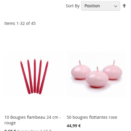
Se
Sort By
De
Di
Items
1
-
32
of
45
10 Bougies flambeau 24 cm -
50 bougies flottantes rose
rouge
44,99 €
Special