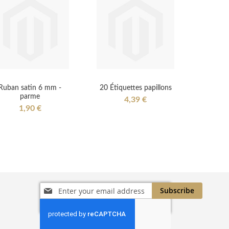
Ruban satin 6 mm -
20 Étiquettes papillons
parme
4,39 €
1,90 €
Sign
Subscribe
Up
for
Our
Newsletter: