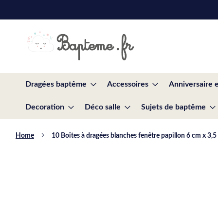
Skip
to
Content
Dragées baptême
Accessoires
Anniversaire 
Decoration
Déco salle
Sujets de baptême
Home
10 Boîtes à dragées blanches fenêtre papillon 6 cm x 3,
Skip
to
the
end
of
the
images