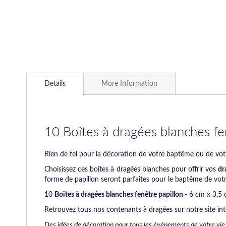
Skip
to
Details
More Information
the
beginning
of
the
images
10 Boîtes à dragées blanches fe
gallery
Rien de tel pour la décoration de votre baptême ou de vo
Choisissez ces boîtes à dragées blanches pour offrir vos
dr
forme de papillon seront parfaites pour le baptême de votr
10
Boîtes à dragées blanches fenêtre papillon
- 6 cm x 3,5 
Retrouvez tous nos contenants à dragées sur notre site int
Des idées de décoration pour tous les événements de votre vie.