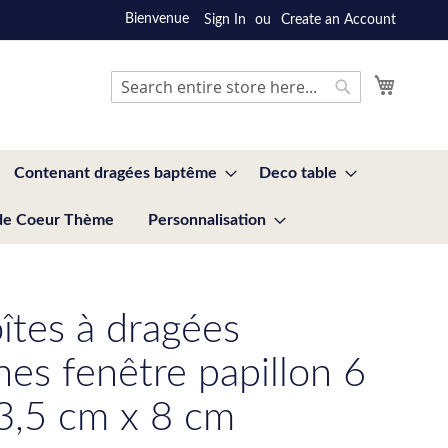
Bienvenue
Sign In
Create an Account
My Cart
Search
Search
Contenant dragées baptême
Deco table
de Coeur Thème
Personnalisation
îtes à dragées
hes fenêtre papillon 6
3,5 cm x 8 cm