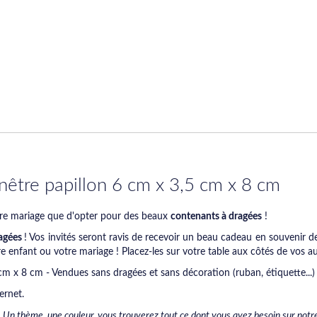
nêtre papillon 6 cm x 3,5 cm x 8 cm
tre mariage que d'opter pour des beaux
contenants à dragées
!
agées
! Vos invités seront ravis de recevoir un beau cadeau en souvenir d
e enfant ou votre mariage ! Placez-les sur votre table aux côtés de vos 
cm x 8 cm - Vendues sans dragées et sans décoration (ruban, étiquette...)
ernet.
 Un thème, une couleur, vous trouverez tout ce dont vous avez besoin sur notre