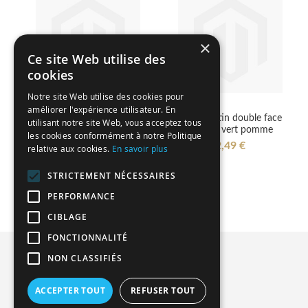
×
Ce site Web utilise des
cookies
Notre site Web utilise des cookies pour
améliorer l'expérience utilisateur. En
10 étiquettes bucoliques
Ruban satin double face
utilisant notre site Web, vous acceptez tous
blanches
6 mm - vert pomme
les cookies conformément à notre Politique
3,48 €
2,49 €
relative aux cookies.
En savoir plus
STRICTEMENT NÉCESSAIRES
PERFORMANCE
CIBLAGE
FONCTIONNALITÉ
Privacy and Cookie Policy
NON CLASSIFIÉS
Advanced Search
ACCEPTER TOUT
REFUSER TOUT
Orders and Returns