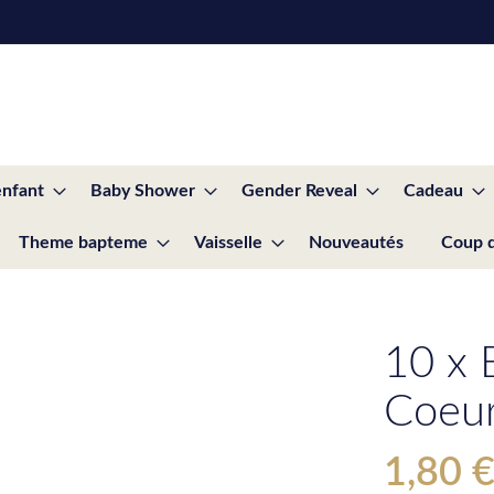
enfant
Baby Shower
Gender Reveal
Cadeau
Theme bapteme
Vaisselle
Nouveautés
Coup 
10 x 
Coeur
1,80 
Special