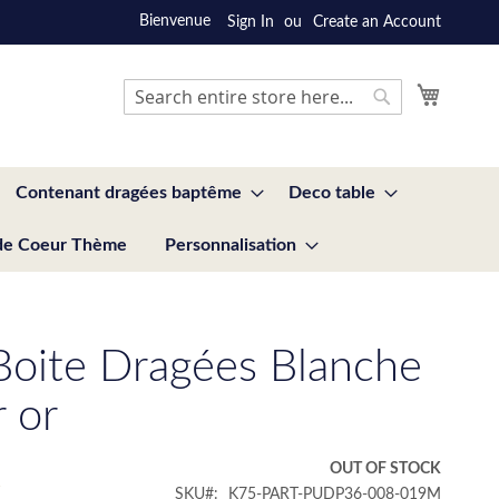
Bienvenue
Sign In
Create an Account
My Cart
Search
Search
Contenant dragées baptême
Deco table
de Coeur Thème
Personnalisation
Boite Dragées Blanche
 or
€
OUT OF STOCK
SKU
K75-PART-PUDP36-008-019M