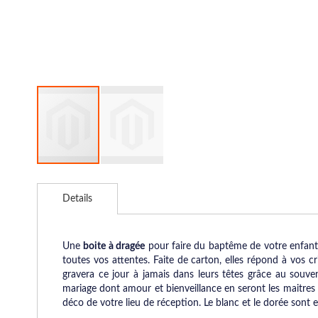
Skip
to
Details
the
beginning
of
the
Une
boite à dragée
pour faire du baptême de votre enfant 
images
toutes vos attentes. Faite de carton, elles répond à vos cr
gallery
gravera ce jour à jamais dans leurs têtes grâce au souv
mariage dont amour et bienveillance en seront les maitre
déco de votre lieu de réception. Le blanc et le dorée son