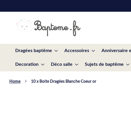
Skip
to
Content
Dragées baptême
Accessoires
Anniversaire 
Decoration
Déco salle
Sujets de baptême
Home
10 x Boite Dragées Blanche Coeur or
Skip
to
the
end
of
the
images