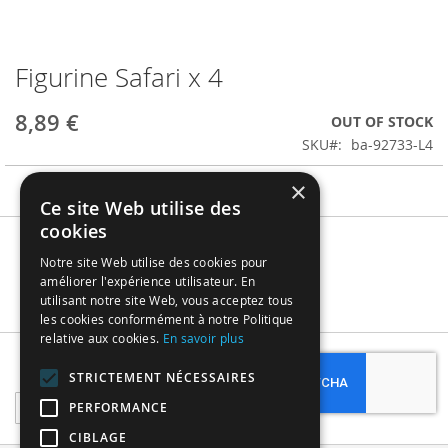
Figurine Safari x 4
Skip
to
the
8,89 €
OUT OF STOCK
beginning
SKU
ba-92733-L4
of
the
×
images
Ce site Web utilise des
gallery
cookies
Notre site Web utilise des cookies pour
améliorer l'expérience utilisateur. En
utilisant notre site Web, vous acceptez tous
les cookies conformément à notre Politique
relative aux cookies.
En savoir plus
Subscribe
STRICTEMENT NÉCESSAIRES
Sign
PERFORMANCE
Up
CIBLAGE
for