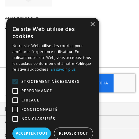
Verre prune x 20
×
7,64 €
Ce site Web utilise des
cookies
Notre site Web utilise des cookies pour
améliorer l'expérience utilisateur. En
utilisant notre site Web, vous acceptez tous
les cookies conformément à notre Politique
relative aux cookies.
En savoir plus
Subscribe
STRICTEMENT NÉCESSAIRES
Sign
PERFORMANCE
Up
CIBLAGE
for
Our
Privacy and Cookie Policy
FONCTIONNALITÉ
Newsletter:
NON CLASSIFIÉS
Advanced Search
ACCEPTER TOUT
REFUSER TOUT
Orders and Returns