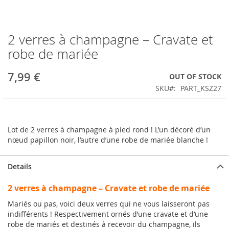
2 verres à champagne – Cravate et
Skip
to
robe de mariée
the
beginning
7,99 €
OUT OF STOCK
of
the
SKU
PART_KSZ27
images
gallery
Lot de 2 verres à champagne à pied rond ! L’un décoré d’un
nœud papillon noir, l’autre d’une robe de mariée blanche !
Details
2 verres à champagne – Cravate et robe de mariée
Mariés ou pas, voici deux verres qui ne vous laisseront pas
indifférents ! Respectivement ornés d’une cravate et d’une
robe de mariés et destinés à recevoir du champagne, ils