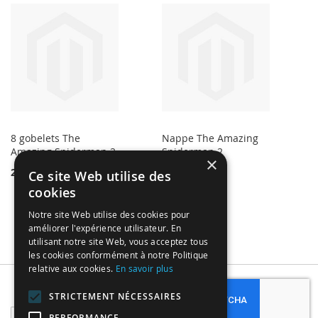
8 gobelets The
Nappe The Amazing
Amazing Spiderman 2
Spiderman 2
×
2,50 €
7,50 €
Ce site Web utilise des
cookies
Notre site Web utilise des cookies pour
améliorer l'expérience utilisateur. En
utilisant notre site Web, vous acceptez tous
les cookies conformément à notre Politique
relative aux cookies.
En savoir plus
Subscribe
STRICTEMENT NÉCESSAIRES
Sign
PERFORMANCE