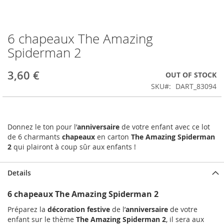
6 chapeaux The Amazing
Skip
to
Spiderman 2
the
beginning
3,60 €
OUT OF STOCK
of
the
SKU
DART_83094
images
gallery
Donnez le ton pour l’
anniversaire
de votre enfant avec ce lot
de 6 charmants
chapeaux
en carton
The Amazing Spiderman
2
qui plairont à coup sûr aux enfants !
Details
6 chapeaux The Amazing Spiderman 2
Préparez la
décoration festive
de l’
anniversaire
de votre
enfant sur le thème
The Amazing Spiderman 2
, il sera aux