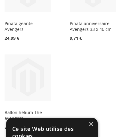
Piñata géante
Piñata anniversaire
Avengers
Avengers 33 x 46 cm
24,99 €
9,71 €
Ballon hélium The
avengers
×
7,99 €
Ce site Web utilise des
cookies