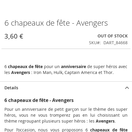
6 chapeaux de fête - Avengers
Skip
to
the
3,60 €
OUT OF STOCK
beginning
SKU
DART_84668
of
the
images
gallery
6
chapeaux de fête
pour un
anniversaire
de super héros avec
les
Avengers
: Iron Man, Hulk, Captain America et Thor.
Details
6 chapeaux de fête - Avengers
Pour un anniversaire de petit garçon sur le thème des super
héros, vous ne vous tromperez pas en lui choisissant un
thème regroupant plusieurs super héros : les
Avengers
.
Pour l’occasion, nous vous proposons 6
chapeaux de fête