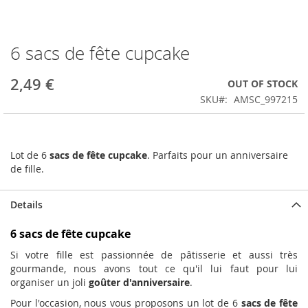
6 sacs de fête cupcake
Skip
to
the
2,49 €
OUT OF STOCK
beginning
SKU
AMSC_997215
of
the
images
gallery
Lot de 6
sacs de fête cupcake
. Parfaits pour un anniversaire
de fille.
Details
6 sacs de fête cupcake
Si votre fille est passionnée de pâtisserie et aussi très
gourmande, nous avons tout ce qu'il lui faut pour lui
organiser un joli
goûter d'anniversaire
.
Pour l'occasion, nous vous proposons un lot de 6
sacs de fête