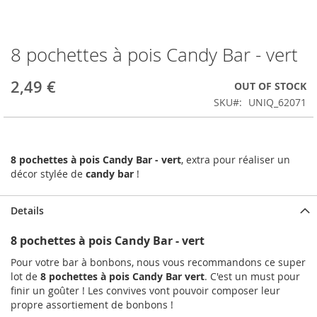
8 pochettes à pois Candy Bar - vert
Skip
to
the
2,49 €
OUT OF STOCK
beginning
SKU
UNIQ_62071
of
the
images
gallery
8 pochettes à pois Candy Bar - vert
, extra pour réaliser un
décor stylée de
candy bar
!
Details
8 pochettes à pois Candy Bar - vert
Pour votre bar à bonbons, nous vous recommandons ce super
lot de
8 pochettes à pois Candy Bar vert
. C'est un must pour
finir un goûter ! Les convives vont pouvoir composer leur
propre assortiement de bonbons !