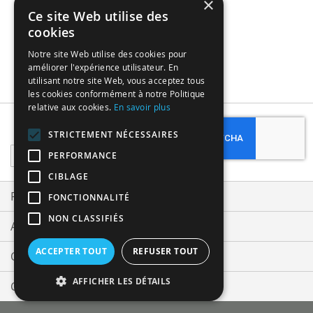
×
3,49 €
Ce site Web utilise des
cookies
Notre site Web utilise des cookies pour
améliorer l'expérience utilisateur. En
utilisant notre site Web, vous acceptez tous
les cookies conformément à notre Politique
relative aux cookies.
En savoir plus
Subscribe
STRICTEMENT NÉCESSAIRES
Sign
PERFORMANCE
Up
CIBLAGE
for
Our
Privacy and Cookie Policy
FONCTIONNALITÉ
Newsletter:
NON CLASSIFIÉS
Advanced Search
ACCEPTER TOUT
REFUSER TOUT
Orders and Returns
AFFICHER LES DÉTAILS
Contact Us