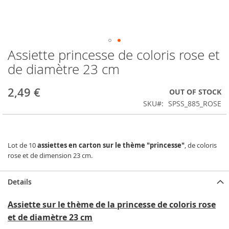
Assiette princesse de coloris rose et
Skip
to
de diamètre 23 cm
the
beginning
2,49 €
OUT OF STOCK
of
the
SKU
SPSS_885_ROSE
images
gallery
Lot de 10
assiettes en carton sur le thème "princesse"
, de coloris
rose et de dimension 23 cm.
Details
Assiette sur le thème de la princesse de coloris rose
et de diamètre 23 cm