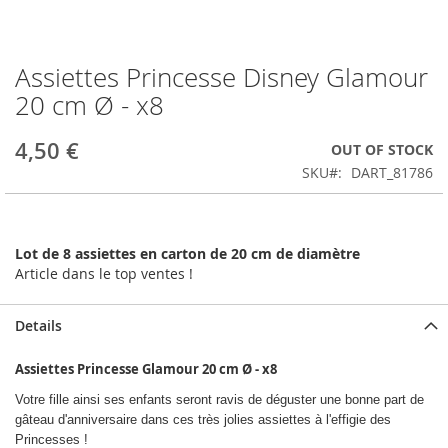
Assiettes Princesse Disney Glamour
Skip
to
20 cm Ø - x8
the
beginning
4,50 €
OUT OF STOCK
of
the
SKU
DART_81786
images
gallery
Lot de 8 assiettes en carton de 20 cm de diamètre
Article dans le top ventes !
Details
Assiettes Princesse Glamour 20 cm Ø - x8
Votre fille ainsi ses enfants seront ravis de déguster une bonne part de
gâteau d'anniversaire dans ces très jolies assiettes à l'effigie des
Princesses !