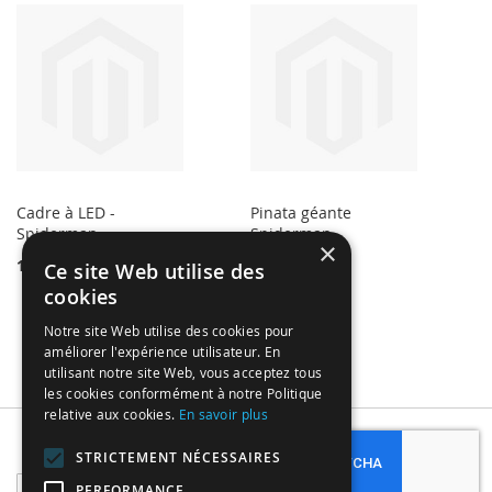
Cadre à LED -
Pinata géante
Spiderman
Spiderman
×
16,90 €
24,99 €
Ce site Web utilise des
cookies
Notre site Web utilise des cookies pour
améliorer l'expérience utilisateur. En
utilisant notre site Web, vous acceptez tous
les cookies conformément à notre Politique
relative aux cookies.
En savoir plus
Subscribe
STRICTEMENT NÉCESSAIRES
Sign
PERFORMANCE