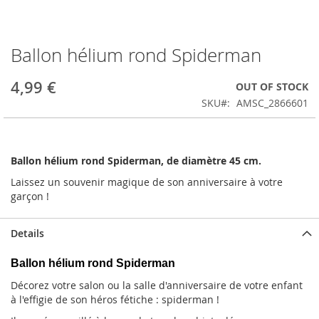
Ballon hélium rond Spiderman
Skip
to
the
4,99 €
OUT OF STOCK
beginning
SKU
AMSC_2866601
of
the
images
gallery
Ballon hélium rond Spiderman, de diamètre 45 cm.
Laissez un souvenir magique de son anniversaire à votre
garçon !
Details
Ballon hélium rond Spiderman
Décorez votre salon ou la salle d'anniversaire de votre enfant
à l'effigie de son héros fétiche : spiderman !