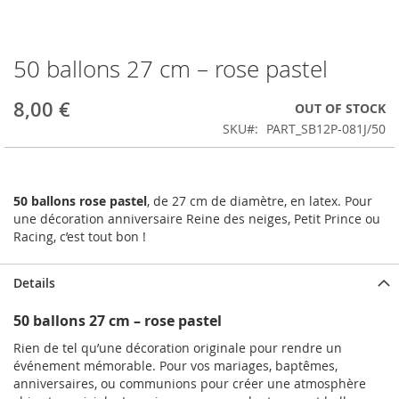
50 ballons 27 cm – rose pastel
Skip
to
the
8,00 €
OUT OF STOCK
beginning
SKU
PART_SB12P-081J/50
of
the
images
gallery
50 ballons rose pastel
, de 27 cm de diamètre, en latex. Pour
une décoration anniversaire Reine des neiges, Petit Prince ou
Racing, c’est tout bon !
Details
50 ballons 27 cm – rose pastel
Rien de tel qu’une décoration originale pour rendre un
événement mémorable. Pour vos mariages, baptêmes,
anniversaires, ou communions pour créer une atmosphère