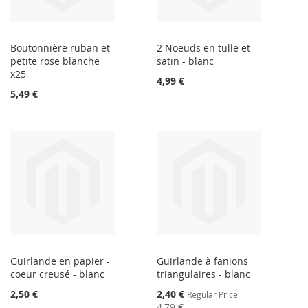
Boutonnière ruban et
2 Noeuds en tulle et
petite rose blanche
satin - blanc
x25
4,99 €
5,49 €
Guirlande en papier -
Guirlande à fanions
coeur creusé - blanc
triangulaires - blanc
Special
2,50 €
2,40 €
Regular Price
Price
4,79 €