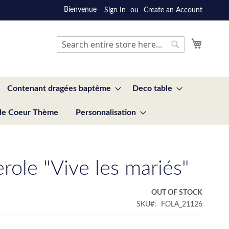
Bienvenue
Sign In
Create an Account
My Cart
Search
Search
Contenant dragées baptême
Deco table
de Coeur Thème
Personnalisation
role "Vive les mariés"
€
OUT OF STOCK
SKU
FOLA_21126