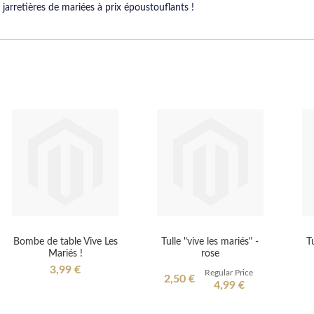
jarretières de mariées à prix époustouflants !
Bombe de table Vive Les
Tulle "vive les mariés" -
T
Mariés !
rose
3,99 €
Regular Price
Special
2,50 €
4,99 €
Price