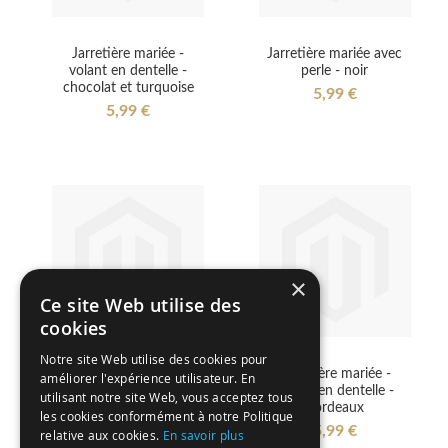
Jarretière mariée -
Jarretière mariée avec
volant en dentelle -
perle - noir
chocolat et turquoise
5,99 €
5,99 €
×
Ce site Web utilise des
cookies
Notre site Web utilise des cookies pour
Jarretière mariée -
Jarretière mariée -
améliorer l'expérience utilisateur. En
volant en dentelle -
volant en dentelle -
utilisant notre site Web, vous acceptez tous
ivoire
bordeaux
les cookies conformément à notre Politique
5,99 €
5,99 €
relative aux cookies.
En savoir plus