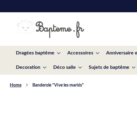
Skip
to
Content
Dragées baptême
Accessoires
Anniversaire 
Decoration
Déco salle
Sujets de baptême
Home
Banderole "Vive les mariés"
Skip
to
the
end
of
the
images