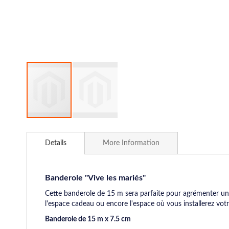
Skip
to
Details
More Information
the
beginning
of
the
Banderole "Vive les mariés"
images
Cette banderole de 15 m sera parfaite pour agrémenter une
gallery
l'espace cadeau ou encore l'espace où vous installerez votre
Banderole de 15 m x 7.5 cm