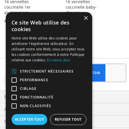
16 serviettes
16 serviettes
coccinelle 1er
coccinelle baby-
anniversaire
shower
×
4,49 €
4,49 €
Ce site Web utilise des
cookies
Notre site Web utilise des cookies pour
améliorer l'expérience utilisateur. En
utilisant notre site Web, vous acceptez tous
les cookies conformément à notre Politique
relative aux cookies.
En savoir plus
Subscribe
STRICTEMENT NÉCESSAIRES
Sign
PERFORMANCE
Up
CIBLAGE
for
Our
Privacy and Cookie Policy
FONCTIONNALITÉ
Newsletter:
NON CLASSIFIÉS
Advanced Search
ACCEPTER TOUT
REFUSER TOUT
Orders and Returns