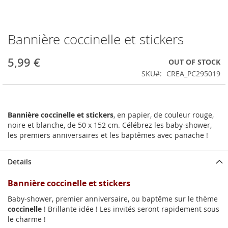
Bannière coccinelle et stickers
Skip
to
the
5,99 €
OUT OF STOCK
beginning
SKU
CREA_PC295019
of
the
images
gallery
Bannière coccinelle et stickers
, en papier, de couleur rouge,
noire et blanche, de 50 x 152 cm. Célébrez les baby-shower,
les premiers anniversaires et les baptêmes avec panache !
Details
Bannière coccinelle et stickers
Baby-shower, premier anniversaire, ou baptême sur le thème
coccinelle
! Brillante idée ! Les invités seront rapidement sous
le charme !