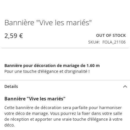
Bannière "Vive les mariés"
Skip
to
the
2,59 €
OUT OF STOCK
beginning
SKU
FOLA_21106
of
the
images
gallery
Bannière pour décoration de mariage de 1.60 m
Pour une touche d'élégance et d'originalité !
Details
Bannière "Vive les mariés"
Cette bannière de décoration sera parfaite pour harmoniser
votre déco de mariage. Vous pourrez la fixer dans votre salle
de réception et apporter une vraie touche d'élégance à votre
déco.