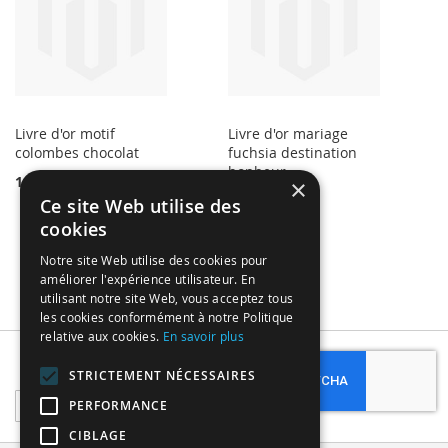
Livre d'or motif
Livre d'or mariage
colombes chocolat
fuchsia destination
bonheur
14,99 €
×
19,99 €
Ce site Web utilise des
cookies
Notre site Web utilise des cookies pour
améliorer l'expérience utilisateur. En
utilisant notre site Web, vous acceptez tous
les cookies conformément à notre Politique
relative aux cookies.
En savoir plus
Subscribe
STRICTEMENT NÉCESSAIRES
Sign
PERFORMANCE
Up
CIBLAGE
for