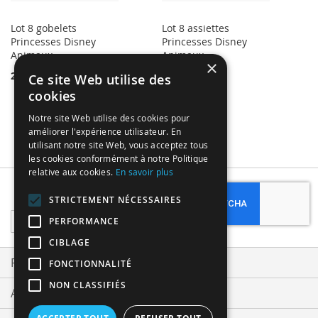
Lot 8 gobelets
Lot 8 assiettes
Princesses Disney
Princesses Disney
Animaux
Animaux
×
2,50 €
3,99 €
Ce site Web utilise des
cookies
Notre site Web utilise des cookies pour
améliorer l'expérience utilisateur. En
utilisant notre site Web, vous acceptez tous
les cookies conformément à notre Politique
relative aux cookies.
En savoir plus
Subscribe
STRICTEMENT NÉCESSAIRES
Sign
PERFORMANCE
Up
CIBLAGE
for
Our
Privacy and Cookie Policy
FONCTIONNALITÉ
Newsletter:
NON CLASSIFIÉS
Advanced Search