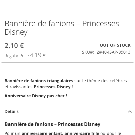
Bannière de fanions – Princesses
Skip
to
Disney
the
beginning
2,10 €
Special
OUT OF STOCK
of
Price
the
SKU
Z#40-ISAP-85013
4,19 €
Regular Price
images
gallery
Bannière de fanions triangulaires
sur le thème des célèbres
et ravissantes
Princesses Disney
!
Anniversaire Disney pas cher !
Details
Bannière de fanions – Princesses Disney
Pour un
anniversaire enfant, anniversaire fille
ou pour le