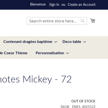
Bienvenue
Sign In
Create an Account
My Cart
Search
Search
Contenant dragées baptême
Deco table
de Coeur Thème
Personnalisation
notes Mickey - 72
€
OUT OF STOCK
SKU
ENES_4025522