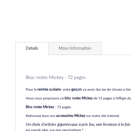
Skip
to
Details
More Information
the
beginning
of
the
images
Bloc-notes Mickey - 72 pages
gallery
Pour la
rentrée scolaire
, votre
garçon
va avoir des tas de choses à fair
Nous vous proposons ce
bloc notes Mickey
de 72 pages à l'effigie d
Bloc notes Mickey
- 72 pages.
Retrouvez tous nos
accessoires Mickey
sur notre site internet.
Un choix d'articles gigantesque à prix fou, une livraison à la foi
en savoir plus sur nos prestations !