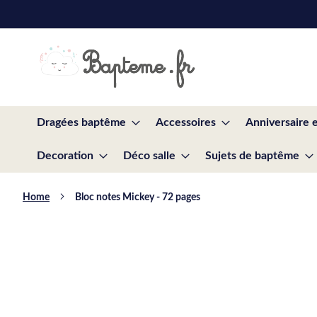
Skip
to
Content
Dragées baptême
Accessoires
Anniversaire 
Decoration
Déco salle
Sujets de baptême
Home
Bloc notes Mickey - 72 pages
Skip
to
the
end
of
the
images