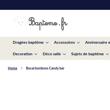
Skip
to
Content
Dragées baptême
Accessoires
Anniversaire 
Decoration
Déco salle
Sujets de baptême
Home
Bocal bonbons Candy bar
Skip
to
the
end
of
the
images