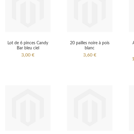
Lot de 6 pinces Candy
20 pailles noire à pois
Bar bleu ciel
blanc
3,00 €
3,60 €
S
1
P