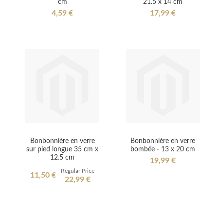
cm
21.5 x 14 cm
4,59 €
17,99 €
Bonbonnière en verre
Bonbonnière en verre
sur pied longue 35 cm x
bombée - 13 x 20 cm
12.5 cm
19,99 €
Regular Price
Special
11,50 €
22,99 €
Price