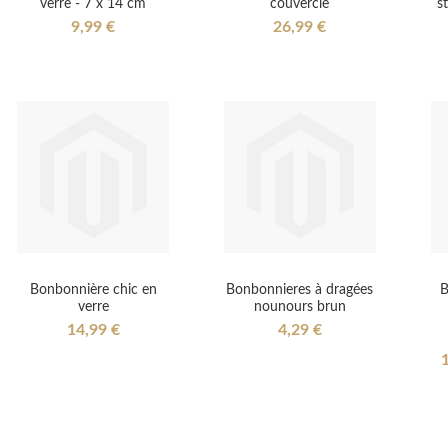
verre - 7 x 14 cm
couvercle
s
9,99 €
26,99 €
Bonbonnière chic en
Bonbonnieres à dragées
B
verre
nounours brun
14,99 €
4,29 €
S
1
P