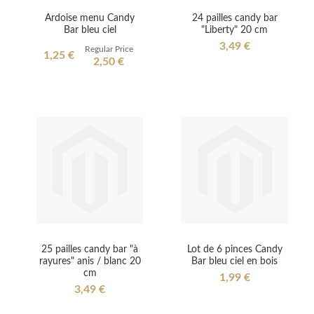
Ardoise menu Candy
24 pailles candy bar
Bar bleu ciel
"Liberty" 20 cm
3,49 €
Regular Price
Special
1,25 €
2,50 €
Price
25 pailles candy bar "à
Lot de 6 pinces Candy
rayures" anis / blanc 20
Bar bleu ciel en bois
cm
1,99 €
3,49 €