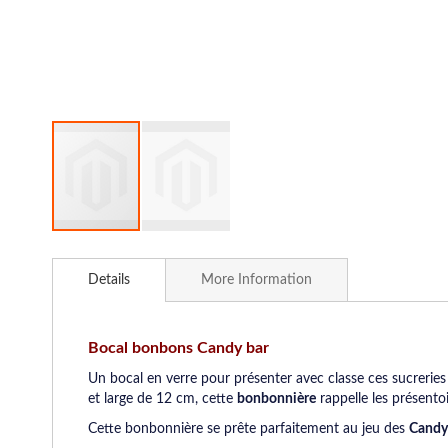
Skip
to
Details
More Information
the
beginning
of
the
Bocal bonbons Candy bar
images
Un bocal en verre pour présenter avec classe ces sucrerie
gallery
et large de 12 cm, cette
bonbonnière
rappelle les présento
Cette bonbonnière se prête parfaitement au jeu des
Candy