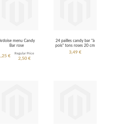
Ardoise menu Candy
24 pailles candy bar "à
Bar rose
pois" tons roses 20 cm
3,49 €
Regular Price
pecial
,25 €
2,50 €
rice