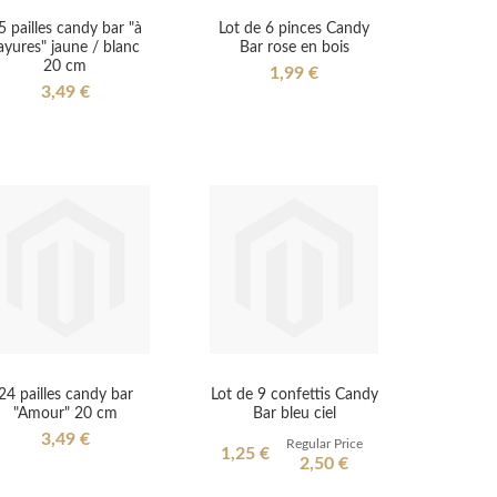
5 pailles candy bar "à
Lot de 6 pinces Candy
ayures" jaune / blanc
Bar rose en bois
20 cm
1,99 €
3,49 €
24 pailles candy bar
Lot de 9 confettis Candy
"Amour" 20 cm
Bar bleu ciel
3,49 €
Regular Price
Special
1,25 €
2,50 €
Price