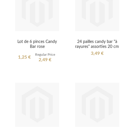
Lot de 6 pinces Candy
24 pailles candy bar "à
Bar rose
rayures" assorties 20 cm
3,49 €
Regular Price
Special
1,25 €
2,49 €
Price