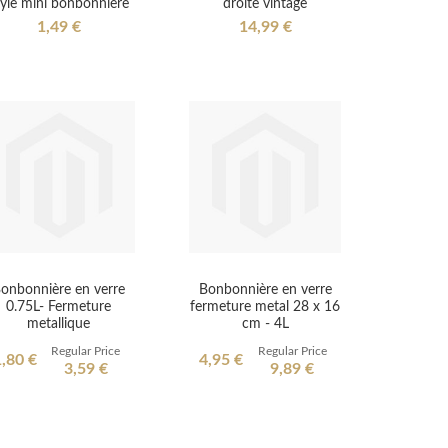
tyle mini bonbonnière
droite vintage
1,49 €
14,99 €
onbonnière en verre
Bonbonnière en verre
0.75L- Fermeture
fermeture metal 28 x 16
metallique
cm - 4L
Regular Price
Regular Price
pecial
Special
,80 €
4,95 €
3,59 €
9,89 €
rice
Price