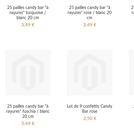
25 pailles candy bar "à
25 pailles candy bar "à
2
rayures" turquoise /
rayures" rose / blanc 20
r
blanc 20 cm
cm
3,49 €
3,49 €
25 pailles candy bar "à
Lot de 9 confettis Candy
rayures" fuschia / blanc
Bar rose
20 cm
2,50 €
3,49 €