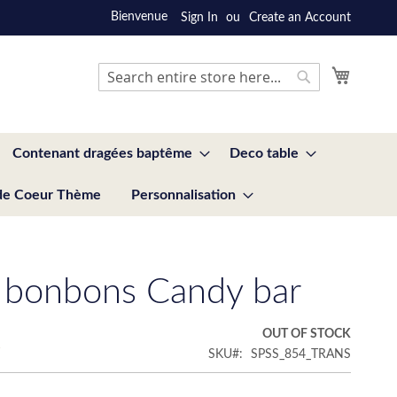
Bienvenue
Sign In
Create an Account
My Cart
Search
Search
Contenant dragées baptême
Deco table
de Coeur Thème
Personnalisation
 bonbons Candy bar
€
OUT OF STOCK
SKU
SPSS_854_TRANS