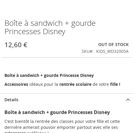
Boîte à sandwich + gourde
Skip
to
Princesses Disney
the
beginning
12,60 €
OUT OF STOCK
of
the
SKU
KIDS_WD32005A
images
gallery
Boîte à sandwich + gourde Princesse Disney
Accessoires
idéaux pour la
rentrée scolaire
de votre
fille !
Details
Boîte à sandwich + gourde Princesses Disney
C'est bientôt la rentrée des classes pour votre fille et cette
dernière aimerait pouvoir emporter partout avec elle ses