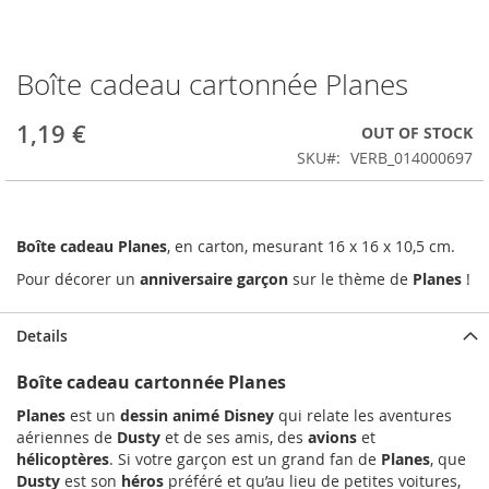
Boîte cadeau cartonnée Planes
Skip
to
the
1,19 €
OUT OF STOCK
beginning
SKU
VERB_014000697
of
the
images
gallery
Boîte cadeau Planes
, en carton, mesurant 16 x 16 x 10,5 cm.
Pour décorer un
anniversaire garçon
sur le thème de
Planes
!
Details
Boîte cadeau cartonnée Planes
Planes
est un
dessin animé Disney
qui relate les aventures
aériennes de
Dusty
et de ses amis, des
avions
et
hélicoptères
. Si votre garçon est un grand fan de
Planes
, que
Dusty
est son
héros
préféré et qu’au lieu de petites voitures,