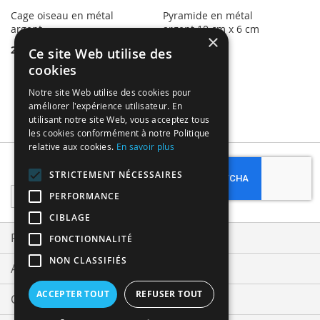
Cage oiseau en métal
Pyramide en métal
argent
argent 10 cm x 6 cm
×
2,50 €
2,50 €
Ce site Web utilise des
cookies
Notre site Web utilise des cookies pour
améliorer l'expérience utilisateur. En
utilisant notre site Web, vous acceptez tous
les cookies conformément à notre Politique
relative aux cookies.
En savoir plus
Subscribe
STRICTEMENT NÉCESSAIRES
Sign
PERFORMANCE
Up
CIBLAGE
for
Our
Privacy and Cookie Policy
FONCTIONNALITÉ
Newsletter:
NON CLASSIFIÉS
Advanced Search
ACCEPTER TOUT
REFUSER TOUT
Orders and Returns