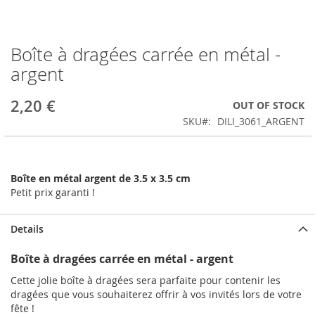
Boîte à dragées carrée en métal -
Skip
to
argent
the
beginning
2,20 €
OUT OF STOCK
of
the
SKU
DILI_3061_ARGENT
images
gallery
Boîte en métal argent de 3.5 x 3.5 cm
Petit prix garanti !
Details
Boîte à dragées carrée en métal - argent
Cette jolie boîte à dragées sera parfaite pour contenir les
dragées que vous souhaiterez offrir à vos invités lors de votre
fête !