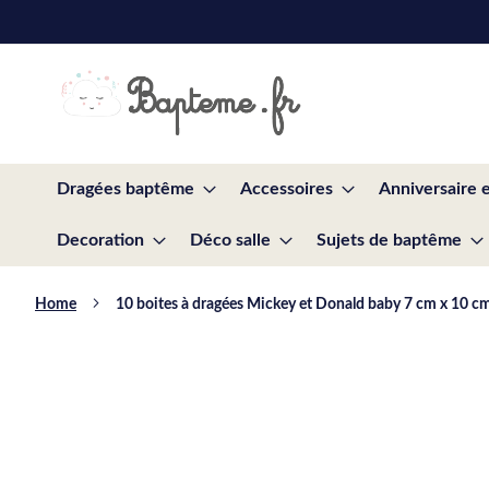
Skip
to
Content
Dragées baptême
Accessoires
Anniversaire 
Decoration
Déco salle
Sujets de baptême
Home
10 boites à dragées Mickey et Donald baby 7 cm x 10 c
Skip
to
the
end
of
the
images