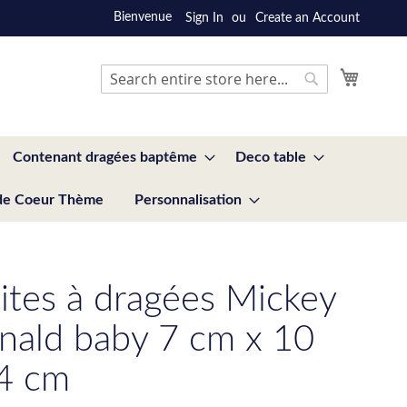
Bienvenue
Sign In
Create an Account
My Cart
Search
Search
Contenant dragées baptême
Deco table
de Coeur Thème
Personnalisation
ites à dragées Mickey
nald baby 7 cm x 10
4 cm