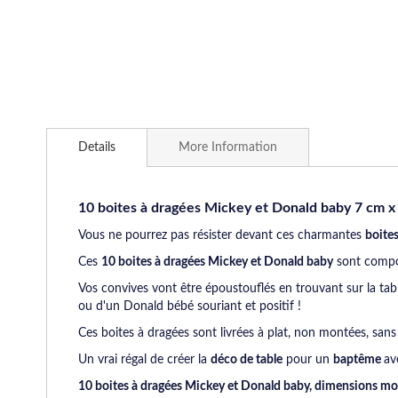
Skip
to
Details
More Information
the
beginning
of
the
10 boites à dragées Mickey et Donald baby 7 cm x
images
Vous ne pourrez pas résister devant ces charmantes
boite
gallery
Ces
10 boites à dragées Mickey et Donald baby
sont compos
Vos convives vont être époustouflés en trouvant sur la ta
ou d'un Donald bébé souriant et positif !
Ces boites à dragées sont livrées à plat, non montées, sans
Un vrai régal de créer la
déco de table
pour un
baptême
av
10 boites à dragées Mickey et Donald baby, dimensions mo