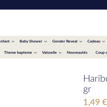
enfant
Baby Shower
Gender Reveal
Cadeau
Theme bapteme
Vaisselle
Nouveautés
Coup 
Harib
gr
1,49 