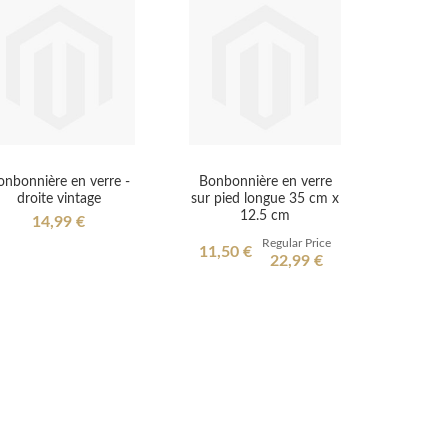
onbonnière en verre -
Bonbonnière en verre
droite vintage
sur pied longue 35 cm x
12.5 cm
14,99 €
Regular Price
Special
11,50 €
22,99 €
Price