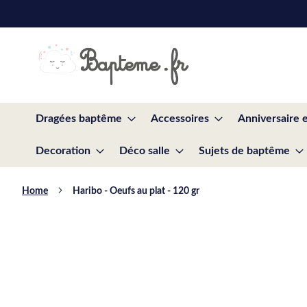
Skip
to
Content
Dragées baptême
Accessoires
Anniversaire 
Decoration
Déco salle
Sujets de baptême
Home
Haribo - Oeufs au plat - 120 gr
Skip
to
the
end
of
the
images