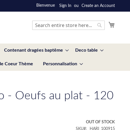
Bienvenue
Sign In
Create an Account
My Cart
Search
Search
Contenant dragées baptême
Deco table
de Coeur Thème
Personnalisation
o - Oeufs au plat - 120
€
OUT OF STOCK
SKU
HARI_100915