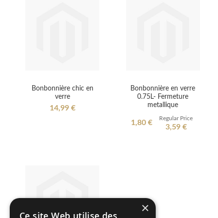
Bonbonnière chic en
Bonbonnière en verre
verre
0.75L- Fermeture
metallique
14,99 €
Regular Price
Special
1,80 €
3,59 €
Price
×
Ce site Web utilise des