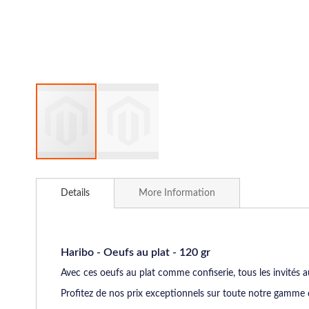
Skip
to
Details
More Information
the
beginning
of
the
images
Haribo - Oeufs au plat - 120 gr
gallery
Avec ces oeufs au plat comme confiserie, tous les invités a
Profitez de nos prix exceptionnels sur toute notre gamme