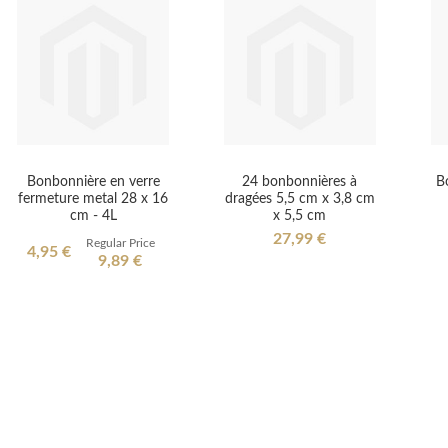
Bonbonnière en verre
24 bonbonnières à
B
fermeture metal 28 x 16
dragées 5,5 cm x 3,8 cm
cm - 4L
x 5,5 cm
27,99 €
Regular Price
Special
4,95 €
9,89 €
Price